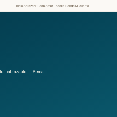
Inicio
Abrazar
Rueda
Amar
Ebooks
Tienda
Mi cuenta