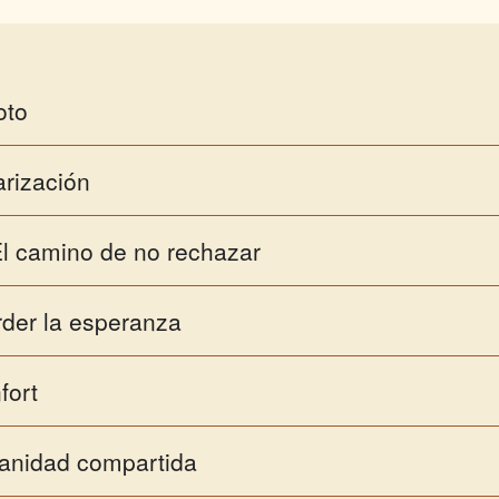
oto
arización
 El camino de no rechazar
der la esperanza
fort
anidad compartida