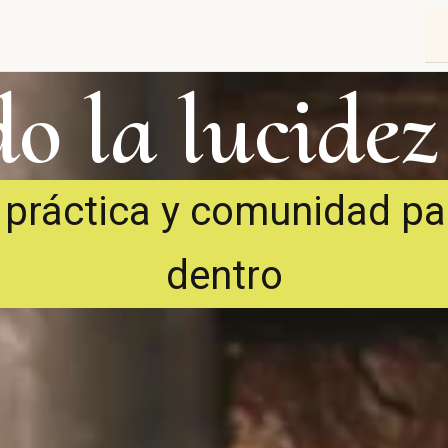
o la lucidez
 práctica y comunidad pa
dentro