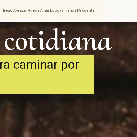
Inicio
Abrazar
Rueda
Amar
Ebooks
Tienda
Mi cuenta
 cotidiana
ra caminar por