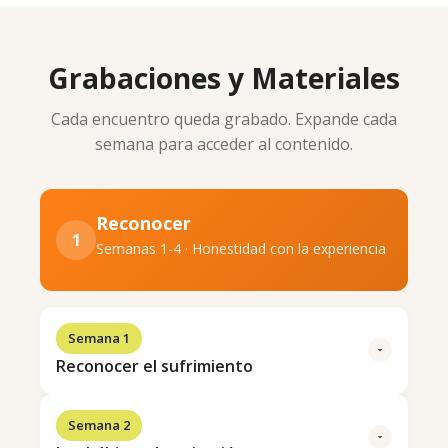
Grabaciones y Materiales
Cada encuentro queda grabado. Expande cada
semana para acceder al contenido.
Reconocer
1
Semanas 1-4 · Honestidad con la experiencia
Semana 1
Reconocer el sufrimiento
Semana 2
Empezamos por lo más fundamental: